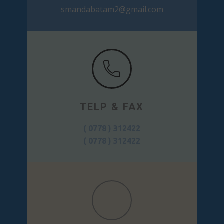
smandabatam2@gmail.com
TELP & FAX
( 0778 ) 312422
( 0778 ) 312422