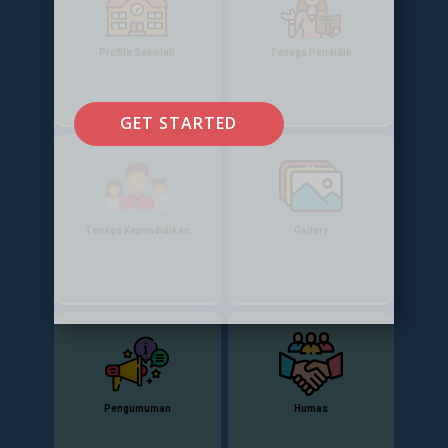
Profile Sekolah
Tenaga Pendidik
GET STARTED
Tenaga Kependidikan
Gallery
Pengumuman
Humas