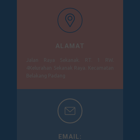
ALAMAT
Jalan Raya Sekanak. RT. 1 RW.
4Kelurahan Sekanak Raya. Kecamatan
Belakang Padang
EMAIL: